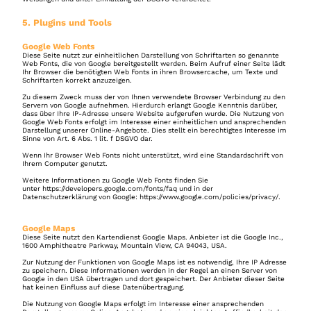
5. Plugins und Tools
Google Web Fonts
Diese Seite nutzt zur einheitlichen Darstellung von Schriftarten so genannte 
Web Fonts, die von Google bereitgestellt werden. Beim Aufruf einer Seite lädt 
Ihr Browser die benötigten Web Fonts in ihren Browsercache, um Texte und 
Schriftarten korrekt anzuzeigen.
Zu diesem Zweck muss der von Ihnen verwendete Browser Verbindung zu den 
Servern von Google aufnehmen. Hierdurch erlangt Google Kenntnis darüber, 
dass über Ihre IP-Adresse unsere Website aufgerufen wurde. Die Nutzung von 
Google Web Fonts erfolgt im Interesse einer einheitlichen und ansprechenden 
Darstellung unserer Online-Angebote. Dies stellt ein berechtigtes Interesse im 
Sinne von Art. 6 Abs. 1 lit. f DSGVO dar.
Wenn Ihr Browser Web Fonts nicht unterstützt, wird eine Standardschrift von 
Ihrem Computer genutzt.
Weitere Informationen zu Google Web Fonts finden Sie 
unter 
https://developers.google.com/fonts/faq
 und in der 
Datenschutzerklärung von Google: 
https://www.google.com/policies/privacy/
.
Google Maps
Diese Seite nutzt den Kartendienst Google Maps. Anbieter ist die Google Inc., 
1600 Amphitheatre Parkway, Mountain View, CA 94043, USA.
Zur Nutzung der Funktionen von Google Maps ist es notwendig, Ihre IP Adresse 
zu speichern. Diese Informationen werden in der Regel an einen Server von 
Google in den USA übertragen und dort gespeichert. Der Anbieter dieser Seite 
hat keinen Einfluss auf diese Datenübertragung.
Die Nutzung von Google Maps erfolgt im Interesse einer ansprechenden 