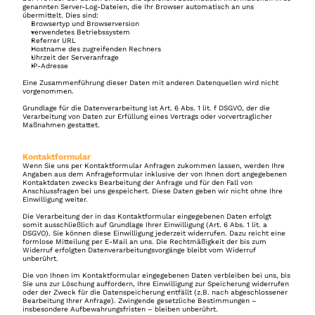
genannten Server-Log-Dateien, die Ihr Browser automatisch an uns 
übermittelt. Dies sind:
Browsertyp und Browserversion
verwendetes Betriebssystem
Referrer URL
Hostname des zugreifenden Rechners
Uhrzeit der Serveranfrage
IP-Adresse
Eine Zusammenführung dieser Daten mit anderen Datenquellen wird nicht 
vorgenommen.
Grundlage für die Datenverarbeitung ist Art. 6 Abs. 1 lit. f DSGVO, der die 
Verarbeitung von Daten zur Erfüllung eines Vertrags oder vorvertraglicher 
Maßnahmen gestattet.
Kontaktformular
Wenn Sie uns per Kontaktformular Anfragen zukommen lassen, werden Ihre 
Angaben aus dem Anfrageformular inklusive der von Ihnen dort angegebenen 
Kontaktdaten zwecks Bearbeitung der Anfrage und für den Fall von 
Anschlussfragen bei uns gespeichert. Diese Daten geben wir nicht ohne Ihre 
Einwilligung weiter.
Die Verarbeitung der in das Kontaktformular eingegebenen Daten erfolgt 
somit ausschließlich auf Grundlage Ihrer Einwilligung (Art. 6 Abs. 1 lit. a 
DSGVO). Sie können diese Einwilligung jederzeit widerrufen. Dazu reicht eine 
formlose Mitteilung per E-Mail an uns. Die Rechtmäßigkeit der bis zum 
Widerruf erfolgten Datenverarbeitungsvorgänge bleibt vom Widerruf 
unberührt.
Die von Ihnen im Kontaktformular eingegebenen Daten verbleiben bei uns, bis 
Sie uns zur Löschung auffordern, Ihre Einwilligung zur Speicherung widerrufen 
oder der Zweck für die Datenspeicherung entfällt (z.B. nach abgeschlossener 
Bearbeitung Ihrer Anfrage). Zwingende gesetzliche Bestimmungen – 
insbesondere Aufbewahrungsfristen – bleiben unberührt.