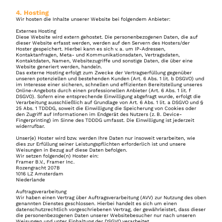
4. Hosting
Wir hosten die Inhalte unserer Website bei folgendem Anbieter:
Externes Hosting 
Diese Website wird extern gehostet. Die personenbezogenen Daten, die auf 
dieser Website erfasst werden, werden auf den Servern des Hosters/der 
Hoster gespeichert. Hierbei kann es sich v. a. um IP-Adressen, 
Kontaktanfragen, Meta- und Kommunikationsdaten, Vertragsdaten, 
Kontaktdaten, Namen, Websitezugriffe und sonstige Daten, die über eine 
Website generiert werden, handeln.
Das externe Hosting erfolgt zum Zwecke der Vertragserfüllung gegenüber 
unseren potenziellen und bestehenden Kunden (Art. 6 Abs. 1 lit. b DSGVO) und 
im Interesse einer sicheren, schnellen und effizienten Bereitstellung unseres 
Online-Angebots durch einen professionellen Anbieter (Art. 6 Abs. 1 lit. f 
DSGVO). Sofern eine entsprechende Einwilligung abgefragt wurde, erfolgt die 
Verarbeitung ausschließlich auf Grundlage von Art. 6 Abs. 1 lit. a DSGVO und § 
25 Abs. 1 TDDDG, soweit die Einwilligung die Speicherung von Cookies oder 
den Zugriff auf Informationen im Endgerät des Nutzers (z. B. Device-
Fingerprinting) im Sinne des TDDDG umfasst. Die Einwilligung ist jederzeit 
widerrufbar.
Unser(e) Hoster wird bzw. werden Ihre Daten nur insoweit verarbeiten, wie 
dies zur Erfüllung seiner Leistungspflichten erforderlich ist und unsere 
Weisungen in Bezug auf diese Daten befolgen.
Wir setzen folgende(n) Hoster ein: 
Framer B.V., Framer Inc. 
Rozengracht 207B 
1016 LZ Amsterdam 
Niederlande
Auftragsverarbeitung
Wir haben einen Vertrag über Auftragsverarbeitung (AVV) zur Nutzung des oben 
genannten Dienstes geschlossen. Hierbei handelt es sich um einen 
datenschutzrechtlich vorgeschriebenen Vertrag, der gewährleistet, dass dieser 
die personenbezogenen Daten unserer Websitebesucher nur nach unseren 
Weisungen und unter Einhaltung der DSGVO verarbeitet.